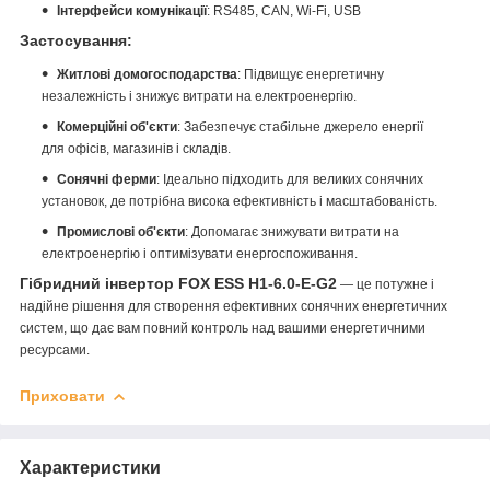
Інтерфейси комунікації
: RS485, CAN, Wi-Fi, USB
Застосування:
Житлові домогосподарства
: Підвищує енергетичну
незалежність і знижує витрати на електроенергію.
Комерційні об'єкти
: Забезпечує стабільне джерело енергії
для офісів, магазинів і складів.
Сонячні ферми
: Ідеально підходить для великих сонячних
установок, де потрібна висока ефективність і масштабованість.
Промислові об'єкти
: Допомагає знижувати витрати на
електроенергію і оптимізувати енергоспоживання.
Гібридний інвертор FOX ESS
H1-6.0-E-G2
— це потужне і
надійне рішення для створення ефективних сонячних енергетичних
систем, що дає вам повний контроль над вашими енергетичними
ресурсами.
Приховати
Характеристики