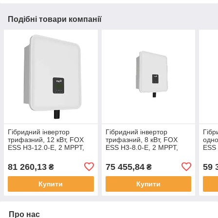
Подібні товари компанії
Гібридний інвертор
Гібридний інвертор
Гібр
трифазний, 12 кВт, FOX
трифазний, 8 кВт, FOX
одно
ESS H3-12.0-E, 2 MPPT,
ESS H3-8.0-E, 2 MPPT,
ESS 
IP65 (високовольтний)
IP65 (високовольтний)
(вис
81 260,13
75 455,84
59 
₴
₴
Купити
Купити
Про нас