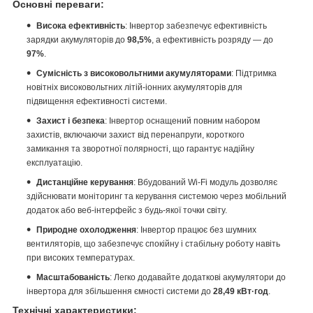
Основні переваги:
Висока ефективність
: Інвертор забезпечує ефективність
зарядки акумуляторів до
98,5%
, а ефективність розряду — до
97%
.
Сумісність з високовольтними акумуляторами
: Підтримка
новітніх високовольтних літій-іонних акумуляторів для
підвищення ефективності системи.
Захист і безпека
: Інвертор оснащений повним набором
захистів, включаючи захист від перенапруги, короткого
замикання та зворотної полярності, що гарантує надійну
експлуатацію.
Дистанційне керування
: Вбудований Wi-Fi модуль дозволяє
здійснювати моніторинг та керування системою через мобільний
додаток або веб-інтерфейс з будь-якої точки світу.
Природне охолодження
: Інвертор працює без шумних
вентиляторів, що забезпечує спокійну і стабільну роботу навіть
при високих температурах.
Масштабованість
: Легко додавайте додаткові акумулятори до
інвертора для збільшення ємності системи до
28,49 кВт·год
.
Технічні характеристики: