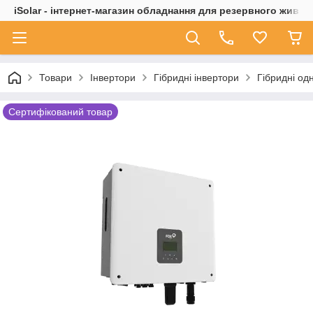
iSolar - інтернет-магазин обладнання для резервного живле
Товари
Інвертори
Гібридні інвертори
Гібридні од
Сертифікований товар