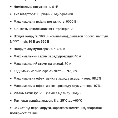
Номінальна потужність
: 6 кВт
Тип інвертора
: Гібридний, однофазний
Максимальна вхідна потужність
: 9000 Вт
Кількість незалежних MPP трекерів
: 2
Вхідна напруга
: 360 В (номінальна), діапазон робочої напруги
MPPT — від
80 В до 550 В
Напруга акумулятора
: 80 ~ 480 В
Максимальний струм заряду/розряду
: 40 А
Максимальний струм на виході
: 30 А
ККД
: Максимальна ефективність —
97,08%
Максимальна ефективність заряду акумулятора
:
98,5%
Максимальна ефективність розряду акумулятора
:
97%
Рівень захисту
: IP65 (захист від пилу і води)
Температурний діапазон
: Від
-25°C до +60°C
Захист від перенапруги, короткого замикання, зворотної
полярності
та інші