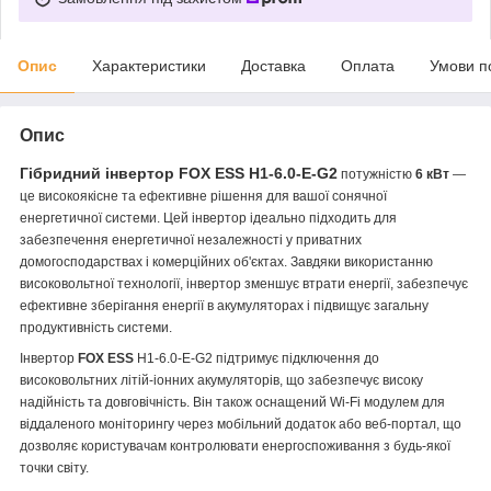
Опис
Характеристики
Доставка
Оплата
Умови п
Опис
Гібридний інвертор FOX ESS
H1-6.0-E-G2
потужністю
6 кВт
—
це високоякісне та ефективне рішення для вашої сонячної
енергетичної системи. Цей інвертор ідеально підходить для
забезпечення енергетичної незалежності у приватних
домогосподарствах і комерційних об'єктах. Завдяки використанню
високовольтної технології, інвертор зменшує втрати енергії, забезпечує
ефективне зберігання енергії в акумуляторах і підвищує загальну
продуктивність системи.
Інвертор
FOX ESS
H1-6.0-E-G2 підтримує підключення до
високовольтних літій-іонних акумуляторів, що забезпечує високу
надійність та довговічність. Він також оснащений Wi-Fi модулем для
віддаленого моніторингу через мобільний додаток або веб-портал, що
дозволяє користувачам контролювати енергоспоживання з будь-якої
точки світу.