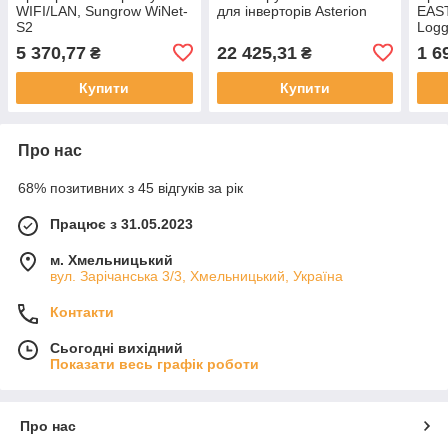
WIFI/LAN, Sungrow WiNet-
для інверторів Asterion
EAST
S2
Logg
5 370,77
22 425,31
1 6
₴
₴
Купити
Купити
Про нас
68% позитивних з 45 відгуків за рік
Працює з 31.05.2023
м. Хмельницький
вул. Зарічанська 3/3, Хмельницький, Україна
Контакти
Сьогодні вихідний
Показати весь графік роботи
Про нас