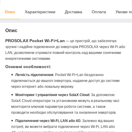
Опис
Характеристики
Доставка
Оплата
Умови п
Опис
PROSOLAX Pocket Wi-Fi+Lan
— це пристрій, що забезпечує
зручне і надійне підключення до інверторів PROSOLAX через Wi-Fi або
LAN, дозволяючи отримати повний контроль над вашими сонячними
енергетичними системами.
Основні особливості:
Легкість підключення
: Pocket Wi-Fi+Lan бездоганно
підключається до вашого інвертора, надаючи доступ до системи
через інтернет або локальну мережу.
Моніторинг і управління через SolaX Cloud
: За допомогою
SolaX Cloud оператори та установники можуть в реальному часі
моніторити ключові параметри роботи системи, а також
проводити необхідні обслуговування та оновлення інверторів.
Підключення через Wi-Fi, LAN або 4G
: Залежно від ваших
потреб, ви можете вибрати підключення через Wi-Fi, LAN або