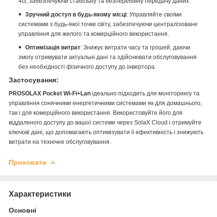
4G, забезпечуючи стабільну та безперебійну передачу даних.
Зручний доступ в будь-якому місці
: Управляйте своїми
системами з будь-якої точки світу, забезпечуючи централізоване
управління для жилого та комерційного використання.
Оптимізація витрат
: Знижує витрати часу та грошей, даючи
змогу отримувати актуальні дані та здійснювати обслуговування
без необхідності фізичного доступу до інвертора.
Застосування:
PROSOLAX Pocket Wi-Fi+Lan
ідеально підходить для моніторингу та
управління сонячними енергетичними системами як для домашнього,
так і для комерційного використання. Використовуйте його для
віддаленого доступу до вашої системи через SolaX Cloud і отримуйте
ключові дані, що допомагають оптимізувати її ефективність і знижують
.
витрати на технічне обслуговування
Приховати
Характеристики
Основні