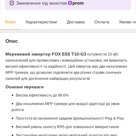
Замовлення під захистом
Опис
Характеристики
Доставка
Оплата
Умови п
Опис
Мережевий інвертор
FOX ESS
T10-G3
потужністю 10 кВт
призначений для промислових і комерційних установок, які вимагають
високої ефективності та надійності. Цей інвертор має два незалежних
MPP трекери, що дозволяє підключити два різних струми сонячних
панелей для досягнення найкращих результатів.
Основні переваги
Висока ефективність до 98.6%
Два незалежних MPP трекери для кращої адаптації до умов
роботи
Простота встановлення завдяки функціональності Plug & Play
Високий рівень захисту IP65 для зовнішнього використання
Дистанційне моніторинг через мобільний додаток або веб-