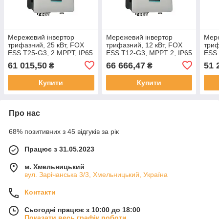
Мережевий інвертор
Мережевий інвертор
Мере
трифазний, 25 кВт, FOX
трифазний, 12 кВт, FOX
триф
ESS T25-G3, 2 MPPT, IP65
ESS T12-G3, MPPT 2, IP65
ESS 
(низ
61 015,50
66 666,47
51 
₴
₴
Купити
Купити
Про нас
68% позитивних з 45 відгуків за рік
Працює з 31.05.2023
м. Хмельницький
вул. Зарічанська 3/3, Хмельницький, Україна
Контакти
Сьогодні працює з 10:00 до 18:00
Показати весь графік роботи