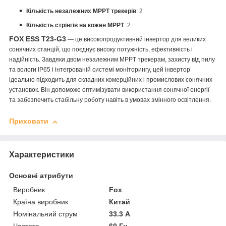
Кількість незалежних MPPT трекерів
: 2
Кількість стрінгів на кожен MPPT
: 2
FOX ESS
T23-G3
— це високопродуктивний інвертор для великих
сонячних станцій, що поєднує високу потужність, ефективність і
надійність. Завдяки двом незалежним MPPT трекерам, захисту від пилу
та вологи IP65 і інтегрованій системі моніторингу, цей інвертор
ідеально підходить для складних комерційних і промислових сонячних
установок. Він допоможе оптимізувати використання сонячної енергії
та забезпечить стабільну роботу навіть в умовах змінного освітлення.
Приховати
Характеристики
Основні атрибути
Виробник
Fox
Країна виробник
Китай
Номінальний струм
33.3 А
Частота
60 Гц