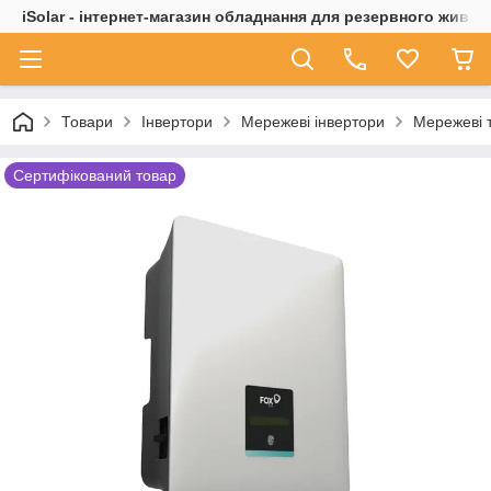
iSolar - інтернет-магазин обладнання для резервного живле
Товари
Інвертори
Мережеві інвертори
Мережеві 
Сертифікований товар