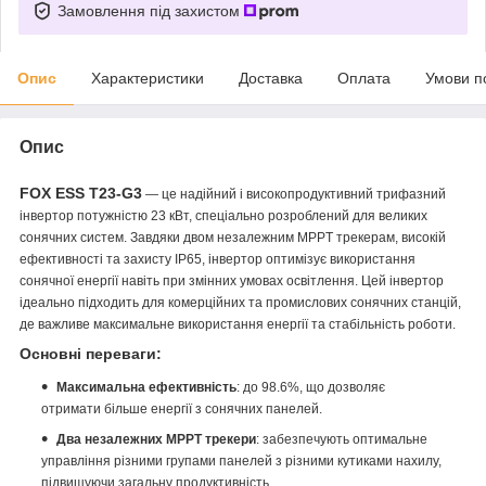
Замовлення під захистом
Опис
Характеристики
Доставка
Оплата
Умови п
Опис
FOX ESS
T23-G3
— це надійний і високопродуктивний трифазний
інвертор потужністю 23 кВт, спеціально розроблений для великих
сонячних систем. Завдяки двом незалежним MPPT трекерам, високій
ефективності та захисту IP65, інвертор оптимізує використання
сонячної енергії навіть при змінних умовах освітлення. Цей інвертор
ідеально підходить для комерційних та промислових сонячних станцій,
де важливе максимальне використання енергії та стабільність роботи.
Основні переваги:
Максимальна ефективність
: до 98.6%, що дозволяє
отримати більше енергії з сонячних панелей.
Два незалежних MPPT трекери
: забезпечують оптимальне
управління різними групами панелей з різними кутиками нахилу,
підвищуючи загальну продуктивність.