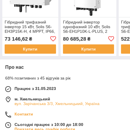
Гібридний трифазний
Гібридний інвертор
Гібр
інвертор 15 кВт, Solis S6-
однофазний 10 кВт, Solis
триф
EH3P15K-H, 4 MPPT, IP66,
S6-EH1P10K-L-PLUS, 2
S6-
(високовольтний)
MPPT, IP66,
10 M
73 146,62
80 685,28
522
₴
₴
(низьковольтний)
(вис
Купити
Купити
Про нас
68% позитивних з 45 відгуків за рік
Працює з 31.05.2023
м. Хмельницький
вул. Зарічанська 3/3, Хмельницький, Україна
Контакти
Сьогодні працює з 10:00 до 18:00
Показати весь графік роботи