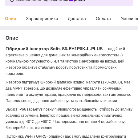
Опис
Характеристики
Доставка
Оплата
Умови п
Опис
Гібридний інвертор Solis S6-EH1P6K-L-PLUS
— надійне й
ефективне рішення для домашніх та комерційних енергосистем. З
номінальною потужністю 6 кВт та чистою синусоїдою на виході, цей
інвертор гарантує стабільну роботу побутових та промислових
пристроїв.
Інвертор підтримує широкий діапазон вхідної напруги (170–280 В), має
два MPPT трекери, що дозволяє ефективно управляти сонячними
панелями та акумуляторами, працюючи як з мережею, так і автономно.
Паралельне під’єднання забезпечує масштабованість системи.
Захист IP66 гарантує повну пиловологозахищеність і стійкість до впливу
водяних струменів. Інвертор працює в екстремальних кліматичних
умовах від -40°C до +60°C. Час перемикання менше 4 мс забезпечує
безперебійність живлення.
Підтримка Wi-Fi і GPRS (опційно) дає змогу віддалено контролювати