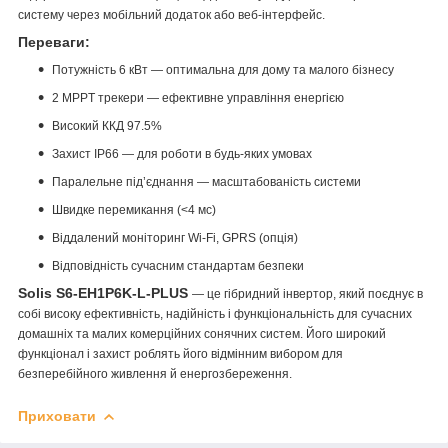
систему через мобільний додаток або веб-інтерфейс.
Переваги:
Потужність 6 кВт — оптимальна для дому та малого бізнесу
2 MPPT трекери — ефективне управління енергією
Високий ККД 97.5%
Захист IP66 — для роботи в будь-яких умовах
Паралельне під’єднання — масштабованість системи
Швидке перемикання (<4 мс)
Віддалений моніторинг Wi-Fi, GPRS (опція)
Відповідність сучасним стандартам безпеки
Solis S6-EH1P6K-L-PLUS
— це гібридний інвертор, який поєднує в
собі високу ефективність, надійність і функціональність для сучасних
домашніх та малих комерційних сонячних систем. Його широкий
функціонал і захист роблять його відмінним вибором для
безперебійного живлення й енергозбереження.
Приховати