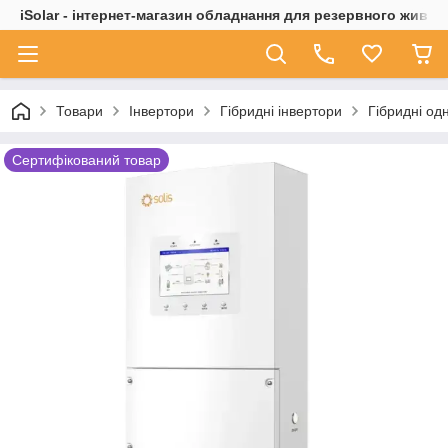
iSolar - інтернет-магазин обладнання для резервного живле
Товари
Інвертори
Гібридні інвертори
Гібридні од
Сертифікований товар