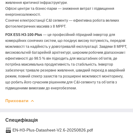
живлення критичної інфраструктури.
Офісні центри та бізнес-парки — зниження витрат і підвищення
енергонезалежності.
Сонячні електростанції C&I сегменту — ефективна робота великих
фотоелектричних масивів з 8 MPPT.
FOX ESS H3-100-Plus
— це професійний гібридний інвертор для
комерційних сонячних систем, що поєднує високу потужність, передові
можливості та надійність у довготривалій експлуатації. Завдяки 8 MPPT,
високовольтній батарейній архітектурі, широким робочим діапазонам і
ефективності до 98.5 % він підходить для масштабних об’єктів, де
потрібна максимальна продуктивність та стабільність. Інвертор
забезпечує тривале резервне живлення, швидкий перехід в аварійний
режим, повний спектр захистів та розширені можливості моніторингу,
що робить його сучасним рішенням для C&I-сегменту та об’єктів з
підвищеними вимогами до енергобезпеки.
Приховати
Специфікація
EN-H3-Plus-Datasheet-V2.6-20250826.pdf