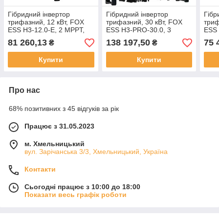
Гібридний інвертор
Гібридний інвертор
Гібр
трифазний, 12 кВт, FOX
трифазний, 30 кВт, FOX
триф
ESS H3-12.0-E, 2 MPPT,
ESS H3-PRO-30.0, 3
ESS 
IP65 (високовольтний)
MPPT, IP65
IP65
81 260,13
138 197,50
75 
₴
₴
(високовольтний)
Купити
Купити
Про нас
68% позитивних з 45 відгуків за рік
Працює з 31.05.2023
м. Хмельницький
вул. Зарічанська 3/3, Хмельницький, Україна
Контакти
Сьогодні працює з 10:00 до 18:00
Показати весь графік роботи