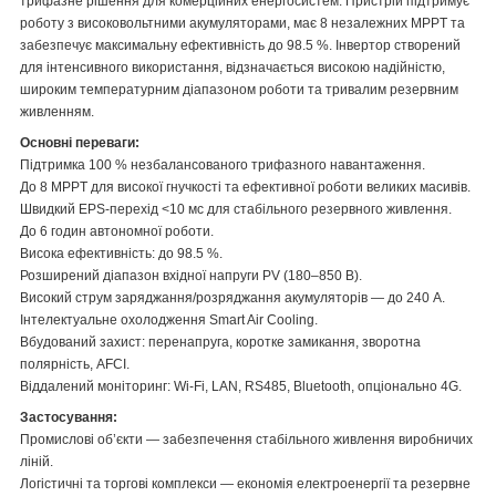
трифазне рішення для комерційних енергосистем. Пристрій підтримує
роботу з високовольтними акумуляторами, має 8 незалежних MPPT та
забезпечує максимальну ефективність до 98.5 %. Інвертор створений
для інтенсивного використання, відзначається високою надійністю,
широким температурним діапазоном роботи та тривалим резервним
живленням.
Основні переваги:
Підтримка 100 % незбалансованого трифазного навантаження.
До 8 MPPT для високої гнучкості та ефективної роботи великих масивів.
Швидкий EPS-перехід <10 мс для стабільного резервного живлення.
До 6 годин автономної роботи.
Висока ефективність: до 98.5 %.
Розширений діапазон вхідної напруги PV (180–850 В).
Високий струм заряджання/розряджання акумуляторів — до 240 А.
Інтелектуальне охолодження Smart Air Cooling.
Вбудований захист: перенапруга, коротке замикання, зворотна
полярність, AFCI.
Віддалений моніторинг: Wi-Fi, LAN, RS485, Bluetooth, опціонально 4G.
Застосування:
Промислові об’єкти — забезпечення стабільного живлення виробничих
ліній.
Логістичні та торгові комплекси — економія електроенергії та резервне