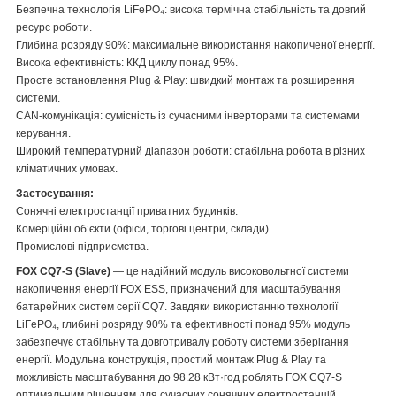
Безпечна технологія LiFePO₄: висока термічна стабільність та довгий
ресурс роботи.
Глибина розряду 90%: максимальне використання накопиченої енергії.
Висока ефективність: ККД циклу понад 95%.
Просте встановлення Plug & Play: швидкий монтаж та розширення
системи.
CAN-комунікація: сумісність із сучасними інверторами та системами
керування.
Широкий температурний діапазон роботи: стабільна робота в різних
кліматичних умовах.
Застосування:
Сонячні електростанції приватних будинків.
Комерційні об’єкти (офіси, торгові центри, склади).
Промислові підприємства.
FOX CQ7-S (Slave)
— це надійний модуль високовольтної системи
накопичення енергії FOX ESS, призначений для масштабування
батарейних систем серії CQ7. Завдяки використанню технології
LiFePO₄, глибині розряду 90% та ефективності понад 95% модуль
забезпечує стабільну та довготривалу роботу системи зберігання
енергії. Модульна конструкція, простий монтаж Plug & Play та
можливість масштабування до 98.28 кВт·год роблять FOX CQ7-S
оптимальним рішенням для сучасних сонячних електростанцій,